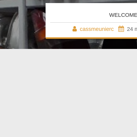
WELCOM
cassmeunierc
24 